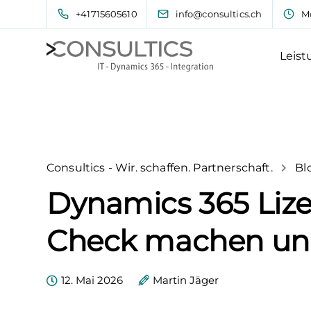
+41715605610
info@consultics.ch
Mo
Leis
Consultics - Wir. schaffen. Partnerschaft.
Bl
Dynamics 365 Lize
Check machen und
12. Mai 2026
Martin Jäger