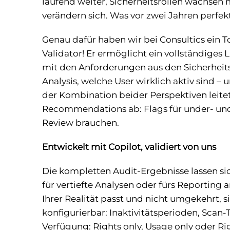
laufend weiter, Sicherheitsrollen wachsen
verändern sich. Was vor zwei Jahren perfekt 
Genau dafür haben wir bei Consultics ein 
Validator! Er ermöglicht ein vollständiges
mit den Anforderungen aus den Sicherheitsr
Analysis, welche User wirklich aktiv sind –
der Kombination beider Perspektiven leite
Recommendations ab: Flags für under- und o
Review brauchen.
Entwickelt mit Copilot, validiert von uns
Die kompletten Audit-Ergebnisse lassen sic
für vertiefte Analysen oder fürs Reporting 
Ihrer Realität passt und nicht umgekehrt, s
konfigurierbar: Inaktivitätsperioden, Scan
Verfügung: Rights only, Usage only oder Ri