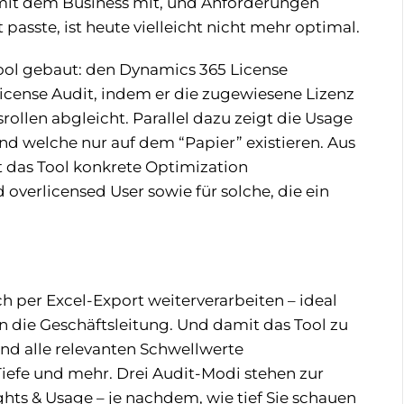
 mit dem Business mit, und Anforderungen
passte, ist heute vielleicht nicht mehr optimal.
Tool gebaut: den Dynamics 365 License
 License Audit, indem er die zugewiesene Lizenz
ollen abgleicht. Parallel dazu zeigt die Usage
 und welche nur auf dem “Papier” existieren. Aus
t das Tool konkrete Optimization
verlicensed User sowie für solche, die ein
h per Excel-Export weiterverarbeiten – ideal
an die Geschäftsleitung. Und damit das Tool zu
ind alle relevanten Schwellwerte
-Tiefe und mehr. Drei Audit-Modi stehen zur
ghts & Usage – je nachdem, wie tief Sie schauen