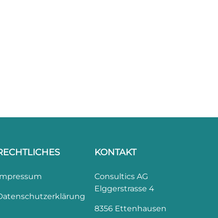
RECHTLICHES
KONTAKT
Impressum
Consultics AG
Elggerstrasse 4
Datenschutzerklärung
8356 Ettenhausen